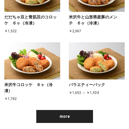
だだちゃ豆と青肌豆のコロッ
米沢牛と山形県産豚のメン
ケ ６ヶ（冷凍）
チ ６ヶ（冷凍）
￥1,522
￥2,067
米沢牛コロッケ ６ヶ（冷
バラエティーパック
凍）
￥1,652 ～ ￥1,924
￥1,782
more