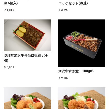
凍 6個入)
ロッケセット(冷凍)
￥1,814
￥3,693
琥珀堂米沢牛弁当(2折組：冷
凍)
￥4,968
米沢牛すき煮 100g×5
￥9,180